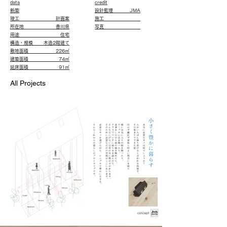
data
credit
新築
設計監理 JMA
竣工 計画案
施工
所在地 香川県
写真
用途 住宅
構造・規模 木造2階建て
​敷地面積 226㎡
建築面積 74㎡
延床面積 91㎡
All Projects