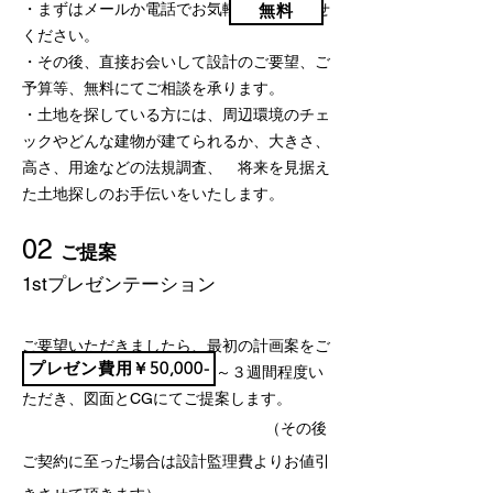
無料
・まずはメールか電話でお気軽にお問い合せ
ください。
・その後、直接お会いして設計のご要望、ご
予算等、無料にてご相談を承ります。
・土地を探している方には、周辺環境のチェ
ックやどんな建物が建てられるか、大きさ、
高さ、用途などの法規調査、 将来を見据え
た土地探しのお手伝いをいたします。
02
ご提案
1stプレゼンテーション
ご要望いただきましたら、最初の計画案をご
プレゼン費用￥50,000-
提案させていただきます。2～３週間程度い
ただき、図面とCGにてご提案します。
（その後
ご契約に至った場合は設計監理費よりお値引