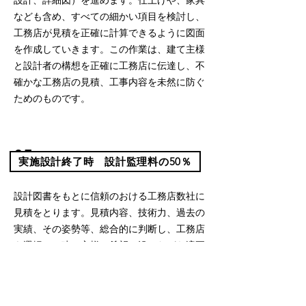
設計、詳細図）を進めます。仕上げや、家具
なども含め、すべての細かい項目を検討し、
工務店が見積を正確に計算できるように図面
を作成していきます。この作業は、建て主様
と設計者の構想を正確に工務店に伝達し、不
確かな工務店の見積、工事内容を未然に防ぐ
ためのものです。
05
施工準備・確認申請
実施設計終了時 設計監理料の50％
設計図書をもとに信頼のおける工務店数社に
見積をとります。見積内容、技術力、過去の
実績、その姿勢等、総合的に判断し、工務店
を選択し、建て主様の希望に沿いながら適正
なコストコントロール案（仕様調整、金額調
整）を作成いたします。
その後建て主様に納得していただいた上で、