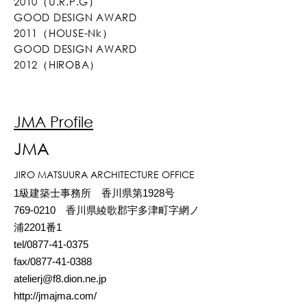
2010（U.R.P.G）
GOOD DESIGN AWARD
2011（HOUSE-Nk）
GOOD DESIGN AWARD
2012（HIROBA）
JMA Profile
JMA
JIRO MATSUURA ARCHITECTURE OFFICE
1級建築士事務所 香川県第1928号
769-0210
香川県綾歌郡宇多津町字網ノ
浦2201番1
tel/0877-41-0375
fax/0877-41-0388
atelierj@f8.dion.ne.jp
http://jmajma.com/