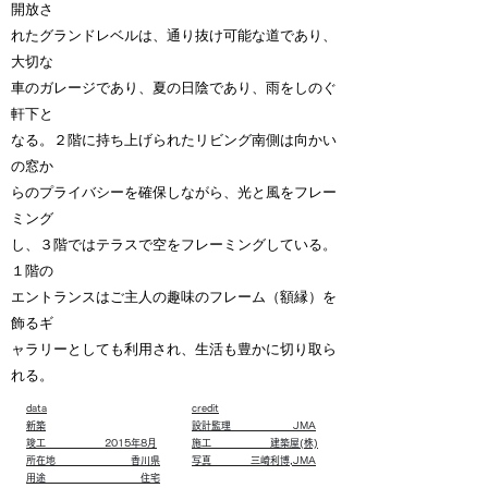
開放さ
れたグランドレベルは、通り抜け可能な道であり、
大切な
車のガレージであり、夏の日陰であり、雨をしのぐ
軒下と
なる。２階に持ち上げられたリビング南側は向かい
の窓か
らのプライバシーを確保しながら、光と風をフレー
ミング
し、３階ではテラスで空をフレーミングしている。
１階の
エントランスはご主人の趣味のフレーム（額縁）を
飾るギ
ャラリーとしても利用され、生活も豊かに切り取ら
れる。
data
credit
新築
設計監理 JMA
竣工 2015年8月
施工 建築屋(株)
所在地 香川県
写真 三崎利博,JMA
用途 住宅